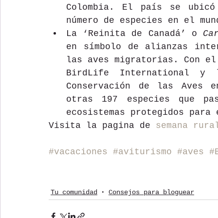
Colombia. El país se ubicó
número de especies en el mun
La ‘Reinita de Canadá’ o 
Ca
en símbolo de alianzas inte
las aves migratorias. Con el
BirdLife International y 
Conservación de las Aves en
otras 197 especies que pas
ecosistemas protegidos para 
Visita la pagina de 
semana rura
#vacaciones
#aviturismo
#aves
#
Tu comunidad
Consejos para bloguear