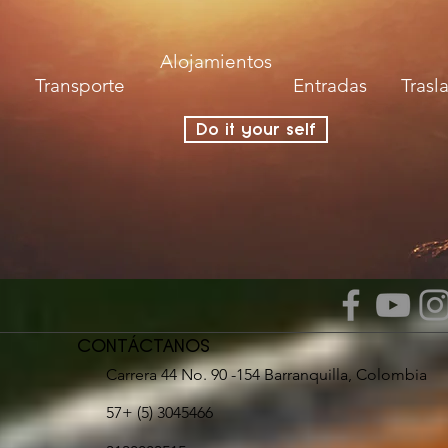
Alojamientos
Transporte
Entradas
Trasl
Do it your self
CONTÁCTANOS
Carrera 44 No. 90 -154 Barranquilla, Colombia
57+ (5) 3045466