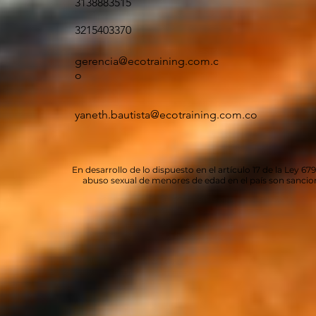
3138883515
3215403370
gerencia@ecotraining.com.c
o
yaneth.bautista@ecotraining.com.co
En desarrollo de lo dispuesto en el artículo 17 de la Ley 67
abuso sexual de menores de edad en el país son sancio