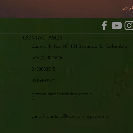
CONTÁCTANOS
Carrera 44 No. 90 -154 Barranquilla, Colombia
57+ (5) 3045466
3138883515
3215403370
gerencia@ecotraining.com.c
o
yaneth.bautista@ecotraining.com.co