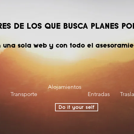
RES DE LOS QUE BUSCA PLANES PO
n una sola web y con todo el asesoramie
Alojamientos
Transporte
Entradas
Trasl
Do it your self