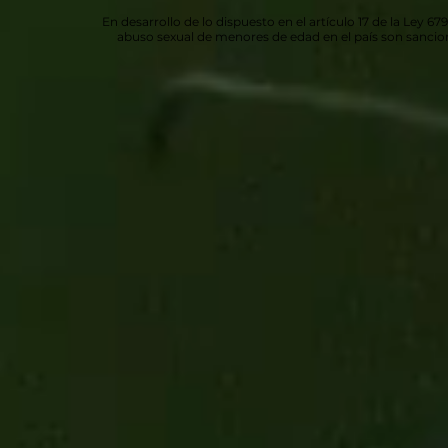
En desarrollo de lo dispuesto en el artículo 17 de la Ley 67
abuso sexual de menores de edad en el país son sancio