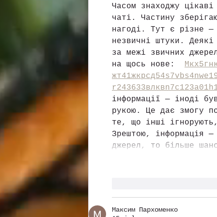
Часом знаходжу цікаві
чаті. Частину зберіга
нагоді. Тут є різне —
незвичні штуки. Деякі
за межі звичних джере
на щось нове:  
М
к
х
5
г
н
жт
41
ж
кр
сд
54
s7
vb
s4
nw
e1
r24
36
33
вл
кв
n7
c123
a01
h
інформації — іноді бу
рукою. Це дає змогу п
те, що інші ігнорують
Зрештою, інформація —
джерел, то більше шан
Me gusta
Reacciona
Максим Пархоменко