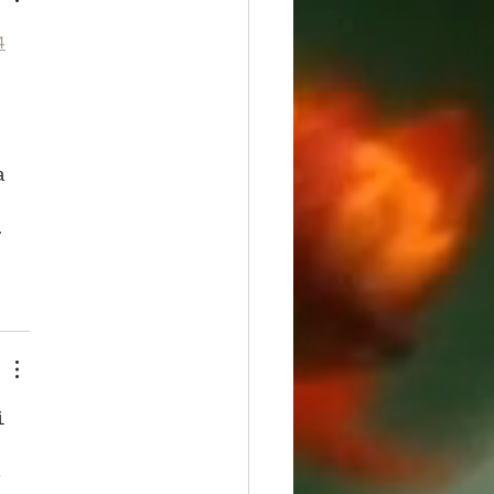
4
 
а 
 
. 
і 
, 