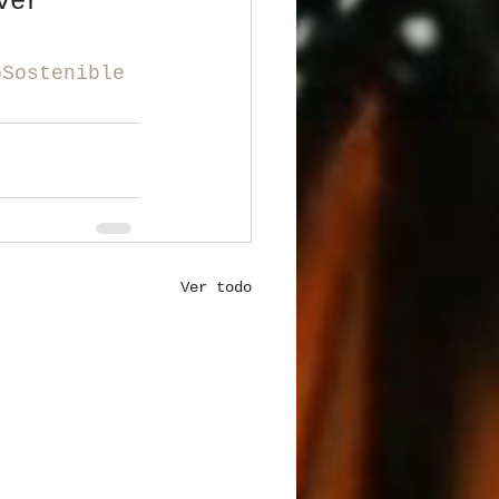
ver 
oSostenible
Ver todo