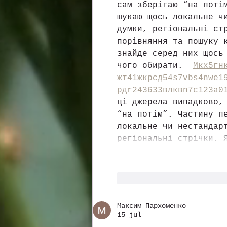
сам зберігаю “на поті
шукаю щось локальне ч
думки, регіональні ст
порівняння та пошуку 
знайде серед них щось
чого обирати.  
М
к
х
5
г
н
жт
41
ж
кр
сд
54
s7
vb
s4
nw
e1
рд
r24
36
33
вл
кв
n7
c123
a0
ці джерела випадково,
“на потім”. Частину п
локальне чи нестандар
регіональні стрічки. 
Me gusta
Reacciona
Максим Пархоменко
15 jul