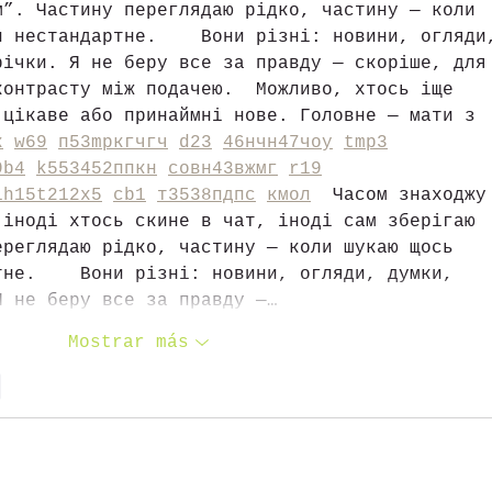
м”. Частину переглядаю рідко, частину — коли 
и нестандартне.    Вони різні: новини, огляди
річки. Я не беру все за правду — скоріше, для
контрасту між подачею.  Можливо, хтось іще 
 цікаве або принаймні нове. Головне — мати з 
к
w69
п
53
mp
кг
чг
ч
d23
46
н
чн
47
чо
у
tmp3
9
b4
k55
34
52
пп
кн
с
о
вн
43
вж
мг
r19
1
h15
t21
2x5
cb1
т
35
38
пд
пс
км
ол
  Часом знаходжу
 іноді хтось скине в чат, іноді сам зберігаю 
ереглядаю рідко, частину — коли шукаю щось 
тне.    Вони різні: новини, огляди, думки, 
Я не беру все за правду —…
Mostrar más
r