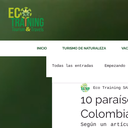
INICIO
TURISMO DE NATURALEZA
VAC
Todas las entradas
Empezando
Eco Training SA
10 paraí
Colombi
Según un artíc