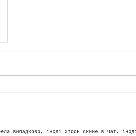
.
рела випадково, іноді хтось скине в чат, інод