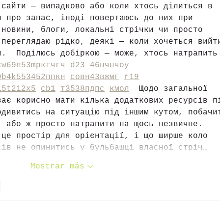
 сайти — випадково або коли хтось ділиться в 
ю про запас, іноді повертаюсь до них при 
 новини, блоги, локальні стрічки чи просто 
 переглядаю рідко, деякі — коли хочеться вийт
л.  Поділюсь добіркою — може, хтось натрапить
к
w69
п
53
mp
кг
чг
ч
d23
46
н
чн
чо
у
9
b4
k55
34
52
пп
кн
с
о
вн
43
вж
мг
r19
15
t21
2x5
cb1
т
35
38
пд
пс
км
ол
  Щодо загальної 
ває корисно мати кілька додаткових ресурсів п
одивитись на ситуацію під іншим кутом, побачи
, або ж просто натрапити на щось незвичне. 
 це простір для орієнтації, і що ширше коло 
сів не опинитись у бульбашці власної стріч…
Mostrar más
r