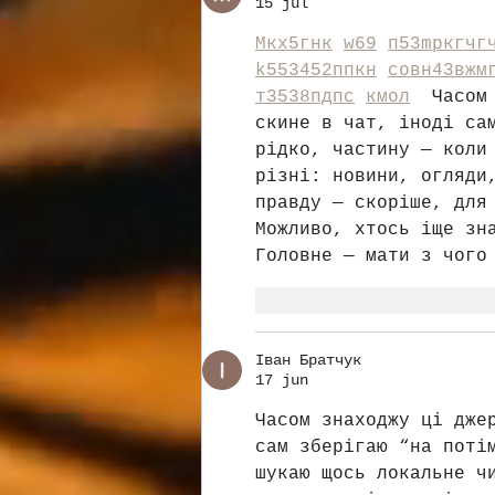
15 jul
М
к
х
5
г
нк
w69
п
53
mp
кг
чг
k55
34
52
пп
кн
с
о
вн
43
вж
м
т
35
38
пд
пс
км
ол
  Часом
скине в чат, іноді са
рідко, частину — коли
різні: новини, огляди
правду — скоріше, для
Можливо, хтось іще зн
Головне — мати з чого
Me gusta
Reacciona
Іван Братчук
17 jun
Часом знаходжу ці дже
сам зберігаю “на поті
шукаю щось локальне ч