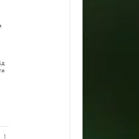
и 
 
ід 
ти 