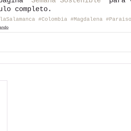
página 
"Semana Sostenible"
 para 
ulo completo.
laSalamanca
#Colombia
#Magdalena
#Parais
ando