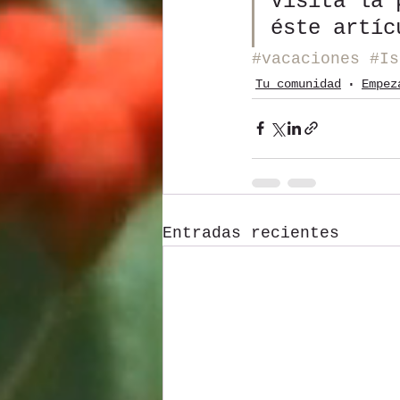
Visita la 
éste artíc
#vacaciones
#Is
Tu comunidad
Empez
Entradas recientes