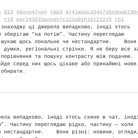
ч
d23
46
н
чн
47
чо
у
tmp3
жт
41
ж
кр
сд
54
s7
vb
s4
nw
e19
b
г
r19
рд
r24
36
33
вл
кв
n7
c123
a01
h15
t21
2x5
cb1
 знаходжу ці джерела випадково, іноді хтось 
м зберігаю “на потім”. Частину переглядаю 
 шукаю щось локальне чи нестандартне.    Вони
, думки, регіональні стрічки. Я не беру все з
 порівняння та пошуку контрасту між подачею. 
айде серед них щось цікаве або принаймні нове
 обирати. 
r
рела випадково, іноді хтось скине в чат, інод
м”. Частину переглядаю рідко, частину — коли 
и нестандартне.    Вони різні: новини, огляди