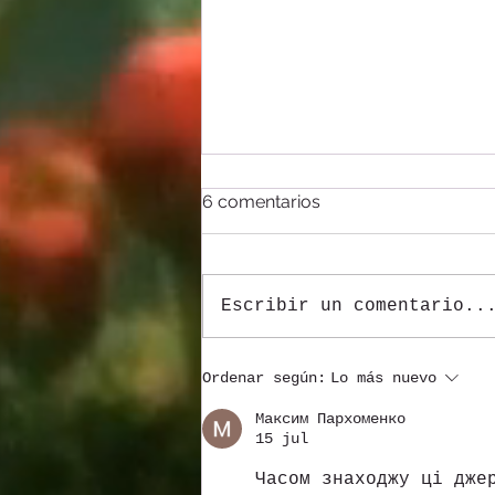
6 comentarios
Escribir un comentario..
¿Por qué Colombia debe
Ordenar según:
Lo más nuevo
apostarle al aviturismo en
2019?
Максим Пархоменко
15 jul
Часом знаходжу ці дже