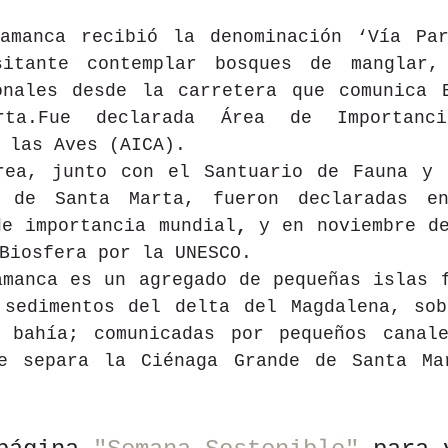
amanca recibió la denominación ‘Vía Par
itante contemplar bosques de manglar, 
onales desde la carretera que comunica B
ta.Fue declarada Área de Importanci
 las Aves (AICA).
rea, junto con el Santuario de Fauna y 
e de Santa Marta, fueron declaradas en
de importancia mundial
,
 y en noviembre de
Biosfera por la UNESCO.
manca es un agregado de pequeñas islas f
 sedimentos del delta del Magdalena, sob
 bahía; comunicadas por pequeños canale
e separa la Ciénaga Grande de Santa Mar